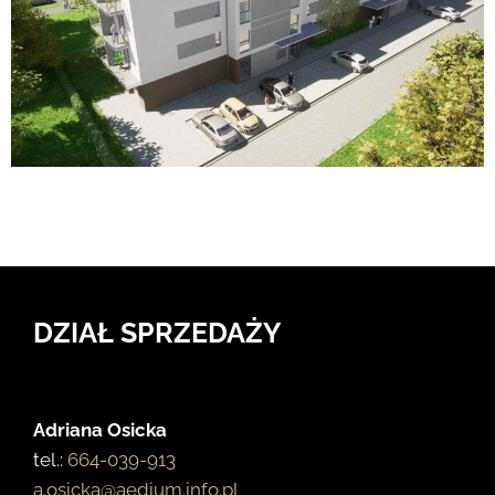
DZIAŁ SPRZEDAŻY
Adriana Osicka
tel.:
664-039-913
a.osicka@aedium.info.pl