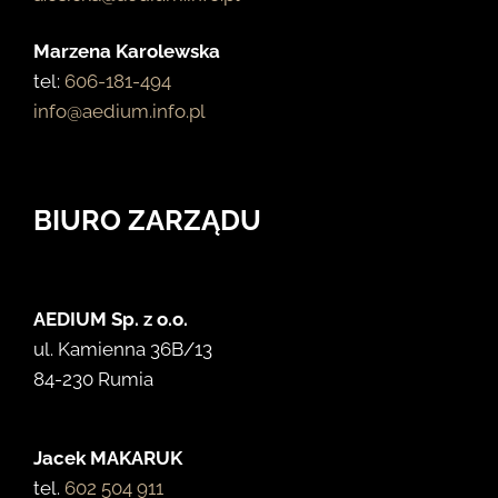
Marzena Karolewska
tel:
606-181-494
info@aedium.info.pl
BIURO ZARZĄDU
AEDIUM Sp. z o.o.
ul. Kamienna 36B/13
84-230 Rumia
Jacek MAKARUK
tel.
602 504 911