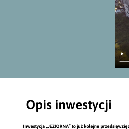
Opis inwestycji
Inwestycja „JEZIORNA” to już kolejne przedsięwzię