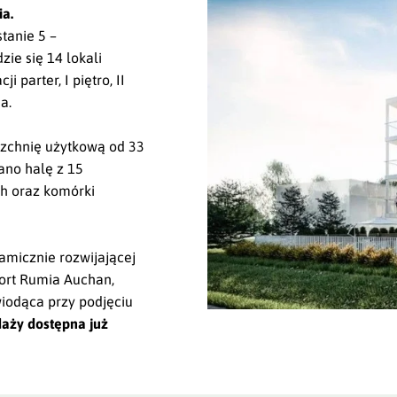
a.
tanie 5 –
ie się 14 lokali
parter, I piętro, II
a.
rzchnię użytkową od 33
ano halę z 15
h oraz komórki
amicznie rozwijającej
Port Rumia Auchan,
 wiodąca przy podjęciu
daży dostępna już